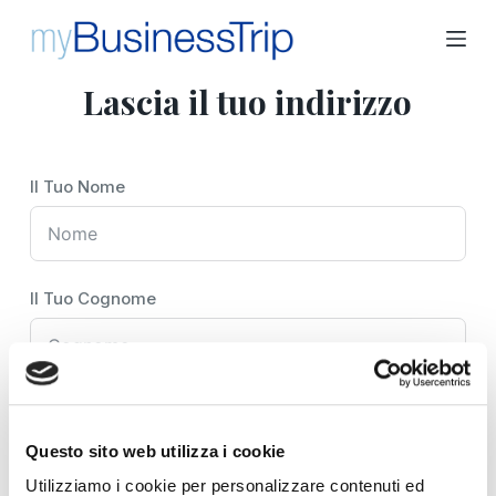
S
a
l
Lascia il tuo indirizzo
t
a
a
Il Tuo Nome
l
c
o
n
Il Tuo Cognome
t
e
n
u
Il Tuo Indirizzo E-Mail
t
Questo sito web utilizza i cookie
o
Utilizziamo i cookie per personalizzare contenuti ed