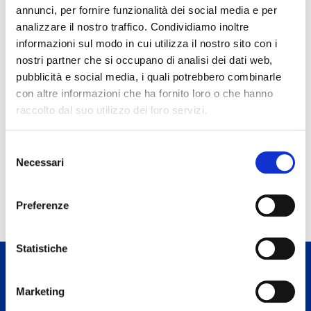
annunci, per fornire funzionalità dei social media e per
Scrivi la tua richiesta
analizzare il nostro traffico. Condividiamo inoltre
informazioni sul modo in cui utilizza il nostro sito con i
nostri partner che si occupano di analisi dei dati web,
pubblicità e social media, i quali potrebbero combinarle
Ho letto
l’informativa sulla privacy
con altre informazioni che ha fornito loro o che hanno
raccolto dal suo utilizzo dei loro servizi.
Richiedi la Demo
S
Necessari
e
l
e
Preferenze
z
i
o
Statistiche
n
e
Viaggi d'affari: prenotazione Hotel
Marketing
d
Viaggi Aziendali: prenotazione treni