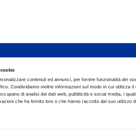
 cookie
Spese di trasferta
rsonalizzare contenuti ed annunci, per fornire funzionalità dei so
Servizi di Mybusinesstrip
ffico. Condividiamo inoltre informazioni sul modo in cui utilizza il 
Chi siamo
 occupano di analisi dei dati web, pubblicità e social media, i qual
azioni che ha fornito loro o che hanno raccolto dal suo utilizzo d
Copyright © 2026 MyBusinessTrip