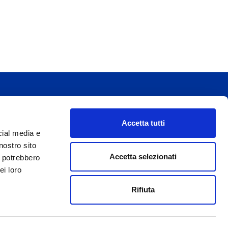
Per l’erogazione dei servizi di viaggio è responsabile/direzione tecnica
Ignas Tour S.p.A., Largo Cesare Battisti, 28 - 39044 Egna (BZ) -
Italia, P.IVA: 01652670215. È venditore Ignas Tour S.p.A., Largo
Accetta tutti
Cesare Battisti, 28 - 39044 Egna (BZ) - Italia, P.IVA: 01652670215.
cial media e
Capitale sociale 120.000,00€ interamente versato, Camera di
Commercio Industria Artigianato e Agricoltura di Bolzano, BZ-
nostro sito
154275, pec: ignastoursrl@mail-certificata.org
Accetta selezionati
i potrebbero
ei loro
Rifiuta