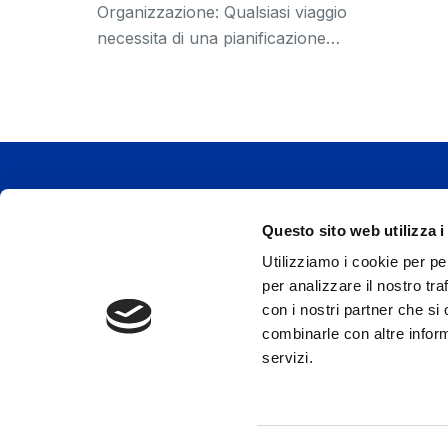
Organizzazione: Qualsiasi viaggio
necessita di una pianificazione…
Questo sito web utilizza i
Viaggi d'affari: prenotazione Hotel
Utilizziamo i cookie per pe
Viaggi Aziendali: prenotazione treni
per analizzare il nostro tra
Trasferta di lavoro con aereo
con i nostri partner che si
combinarle con altre inform
servizi.